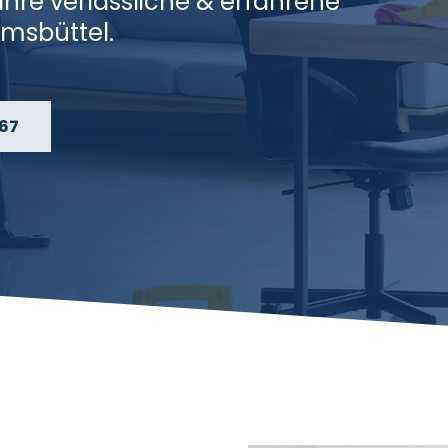
 Ihre verlässliche & erfahrene
msbüttel.
 67